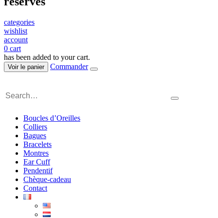
réservés
categories
wishlist
account
0
cart
has been added to your cart.
Commander
Voir le panier
Boucles d’Oreilles
Colliers
Bagues
Bracelets
Montres
Ear Cuff
Pendentif
Chèque-cadeau
Contact