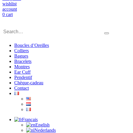
wishlist
account
0
cart
Boucles d’Oreilles
Colliers
Bagues
Bracelets
Montres
Ear Cuff
Pendentif
Chèque-cadeau
Contact
Français
English
Nederlands