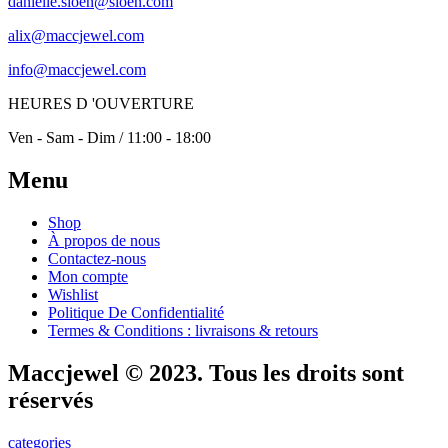
danielle.sioen@sioen.com
alix@maccjewel.com
info@maccjewel.com
HEURES D 'OUVERTURE
Ven - Sam - Dim / 11:00 - 18:00
Menu
Shop
À propos de nous
Contactez-nous
Mon compte
Wishlist
Politique De Confidentialité
Termes & Conditions : livraisons & retours
Maccjewel © 2023. Tous les droits sont
réservés
categories