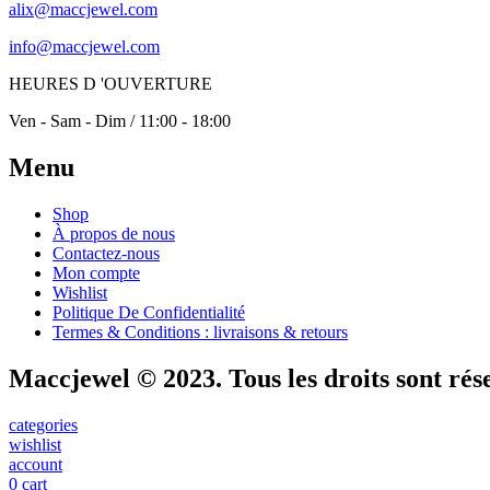
alix@maccjewel.com
info@maccjewel.com
HEURES D 'OUVERTURE
Ven - Sam - Dim / 11:00 - 18:00
Menu
Shop
À propos de nous
Contactez-nous
Mon compte
Wishlist
Politique De Confidentialité
Termes & Conditions : livraisons & retours
Maccjewel © 2023. Tous les droits sont rés
categories
wishlist
account
0
cart