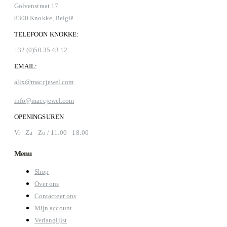
Golvenstraat 17
8300 Knokke, België
TELEFOON KNOKKE:
+32 (0)50 35 43 12
EMAIL:
alix@maccjewel.com
info@maccjewel.com
OPENINGSUREN
Vr - Za - Zo / 11:00 - 18:00
Menu
Shop
Over ons
Contacteer ons
Mijn account
Verlanglijst