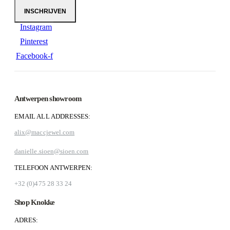
Instagram
Pinterest
Facebook-f
Antwerpen showroom
EMAIL ALL ADDRESSES:
alix@maccjewel.com
danielle.sioen@sioen.com
TELEFOON ANTWERPEN:
+32 (0)475 28 33 24
Shop Knokke
ADRES: