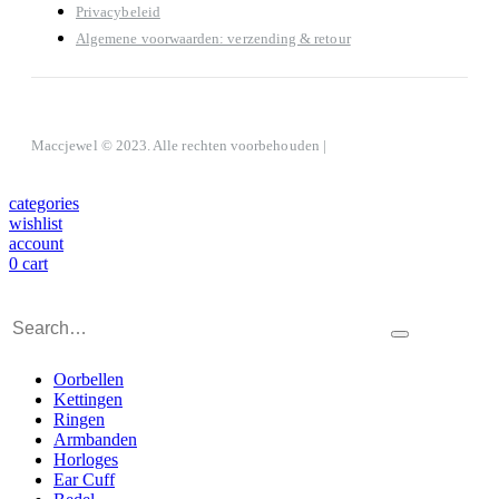
Privacybeleid
Algemene voorwaarden: verzending & retour
Maccjewel © 2023. Alle rechten voorbehouden |
categories
wishlist
account
0
cart
Oorbellen
Kettingen
Ringen
Armbanden
Horloges
Ear Cuff